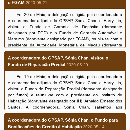
o FGAM
2020-05-21
Em 20 de Maio, a delegação dirigida pela coordenadora
e coordenador-adjunto do GPSAP, Sónia Chan e Harry Lio,
visitou o Fundo de Garantia de Depósito (doravante
designado por FGD) e o Fundo de Garantia Automóvel e
Marítimo (doravante designado por FGAM), reuniu-se com o
presidente da Autoridade Monetária de Macau (doravante
designada por AMCM), Chan Sau San e as directoras, Fong
Vai Man e Chan Kuan I. A Coordenadora, Sónia Chan,
A coordenadora do GPSAP, Sónia Chan, visitou o
apresentou aos participantes da reunião as competências do
Fundo de Reparação Predial
2020-05-20
GPSAP e os trabalhos em procedimento na presente fase,
bem como o objectivo da realização do sistema de supervisão
Em 19 de Maio, a delegação dirigida pela coordenadora
centralizado e unificado aos activos públicos.
e coordenador-adjunto do GPSAP, Sónia Chan e Harry Lio,
O presidente da AMCM, Chan Sau San, apresentou
visitou o Fundo de Reparação Predial (doravante designado
respectivamente a situação do funcionamento dos dois
por fundo) e reuniu-se com o presidente do Instituto de
fundos. o FGAM era anteriormente conhecido como o Fundo
Habitação (doravante designado por IH), Arnaldo Ernesto dos
de Garantia Automóvel, que foi estabelecido em Janeiro de
Santos. A coordenadora, Sónia Chan, salientou aos
1984, de acordo com as disposições do Decreto-Lei n.º
participantes da reunião que, para criar um sistema de
104/99/M, de 13 de Dezembro (Seguro Obrigatório de
supervisão unificado dos activos públicos, o GPSAP, na
A coordenadora do GPSAP, Sónia Chan, o Fundo para
Responsabilidade Civil das Embarcações de Recreio), o
presente fase, está a visitar os fundos autónomos para
Bonificações do Crédito à Habitação
2020-05-14