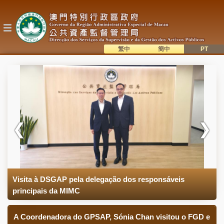
Passar
para
o
conteúdo
principal
繁中
簡中
主
語系切換
目
錄
Visita à DSGAP pela delegação dos responsáveis
principais da MIMC
A Coordenadora do GPSAP, Sónia Chan visitou o FGD e