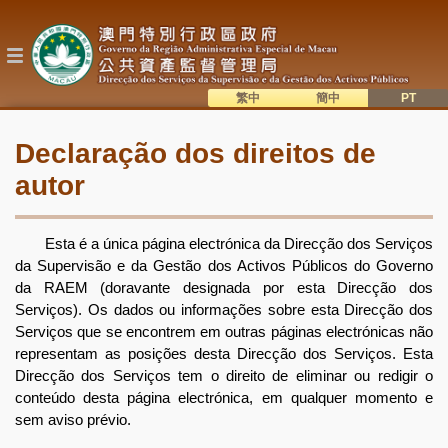
Passar
para
o
conteúdo
principal
繁中
簡中
主
語系切換
Declaração dos direitos de
目
autor
錄
Esta é a única página electrónica da Direcção dos Serviços
da Supervisão e da Gestão dos Activos Públicos do Governo
da RAEM (doravante designada por esta Direcção dos
Serviços). Os dados ou informações sobre esta Direcção dos
Serviços que se encontrem em outras páginas electrónicas não
representam as posições desta Direcção dos Serviços. Esta
Direcção dos Serviços tem o direito de eliminar ou redigir o
conteúdo desta página electrónica, em qualquer momento e
sem aviso prévio.