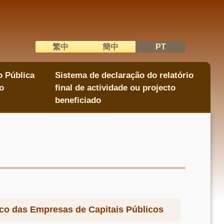
繁中
簡中
PT
語系切換
o Pública
Sistema de declaração do relatório
o
final de actividade ou projecto
beneficiado
ico das Empresas de Capitais Públicos