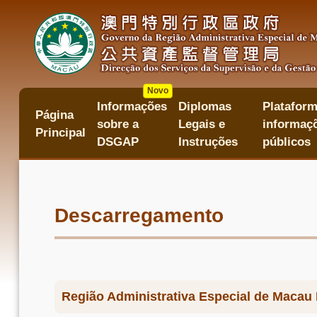
Passar
para
o
conteúdo
principal
Novo
Informações
Diplomas
Plataform
主
Página
sobre a
Legais e
informaçõ
目
Principal
錄
DSGAP
Instruções
públicos
Descarregamento
Região Administrativa Especial de Macau 