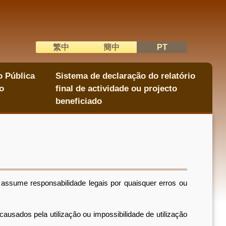
繁中
簡中
PT
語系切換
o Pública
Sistema de declaração do relatório
o
final de actividade ou projecto
beneficiado
ssume responsabilidade legais por quaisquer erros ou
ados pela utilização ou impossibilidade de utilização