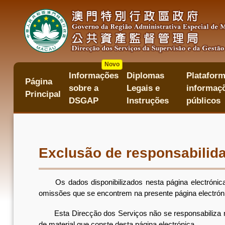
Passar
para
o
conteúdo
principal
Novo
Informações
Diplomas
Plataform
主
Página
sobre a
Legais e
informaçõ
目
Principal
錄
DSGAP
Instruções
públicos
Exclusão de responsabilid
Os dados disponibilizados nesta página electrónica 
omissões que se encontrem na presente página electrón
Esta Direcção dos Serviços não se responsabiliza nem 
de material que conste desta página electrónica.