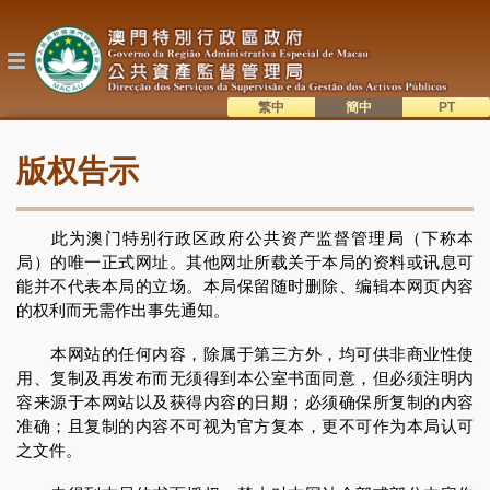
跳
转
到
主
要
内
繁中
簡中
主
容
語系切換
版权告示
目
錄
此为澳门特别行政区政府公共资产监督管理局（下称本
局）的唯一正式网址。其他网址所载关于本局的资料或讯息可
能并不代表本局的立场。本局保留随时删除、编辑本网页内容
的权利而无需作出事先通知。
本网站的任何内容，除属于第三方外，均可供非商业性使
用、复制及再发布而无须得到本公室书面同意，但必须注明内
容来源于本网站以及获得内容的日期；必须确保所复制的内容
准确；且复制的内容不可视为官方复本，更不可作为本局认可
之文件。