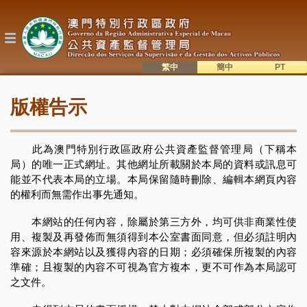
移
至
主
內
容
繁中
簡中
主
語系切換
版權告示
目
錄
此為澳門特別行政區政府公共資產監督管理局（下稱本
局）的唯一正式網址。其他網址所載關於本局的資料或訊息可
能並不代表本局的立場。本局保留隨時刪除、編輯本網頁內容
的權利而無需作出事先通知。
本網站的任何內容，除屬於第三方外，均可供非商業性使
用、複製及再發佈而無須得到本公室書面同意，但必須註明內
容來源於本網站以及獲得內容的日期；必須確保所複製的內容
準確；且複製的內容不可視為官方複本，更不可作為本局認可
之文件。