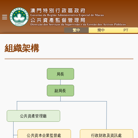
移
至
主
內
容
繁中
簡中
主
語系切換
組織架構
目
錄
局長
副局長
公共資產管理廳
公共資本企業監督處
行政財政及資訊處