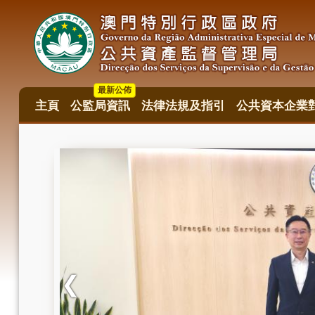
移
至
主
內
容
最新公佈
主頁
公監局資訊
法律法規及指引
公共資本企業
主
目
錄