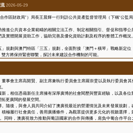
細則》的規定，公佈於“公共資本企業對外公佈資料平台”，公眾可瀏覽
交流
2026-05-29
“合作區財政局”）局長王晨輝一行到訪公共資產監督管理局（下稱“公監
推進公共資本企業範疇的相關立法工作、制定相關指引、督促和指導公共
門及實體開展資助工作，協助完善及優化資助計劃及程序的整體工作概況
」規劃與澳門特區「三五」規劃，全面對接「澳門＋橫琴」戰略新定位，
，雙方將保持緊密聯繫，探討未來建設合作機制的可能。
廳長趙淵、資助統籌及監察處處長曾緻豪，合作區財政局黃勇副局長，以
）董事會主席高開賢、副主席兼執行委員會主席羅崇雯以及執行委員會其
流。
新，相信憑藉新任主席擁有深厚廣博的社會閱歷與豐富經驗，以及各位董
開拓更廣闊的發展空間。
。隨後，與會人員共同介紹了澳廣視最近的營運情況及未來發展規劃，表
；積極履行社會責任，善用廣播條件，為觀眾提供更多元化的視聽選擇，
。同時，澳廣視致力推動與葡語國家的合作與傳播，肩負中葡合作平台
播服務提供者的角色，一如既往為市民提供優質的公共廣播服務。
度建設等議題進行了交流和討論，會議取得良好成效。