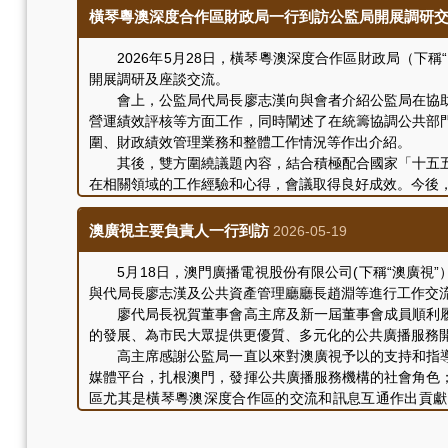
有關評核結果已根據《公共資本企業法律制度》及《評核
橫琴粵澳深度合作區財政局一行到訪公監局開展調研
結果。
2026年5月28日，橫琴粵澳深度合作區財政局（下稱
開展調研及座談交流。
會上，公監局代局長廖志漢向與會者介紹公監局在協助
營運績效評核等方面工作，同時闡述了在統籌協調公共部
圍、財政績效管理業務和整體工作情況等作出介紹。
其後，雙方圍繞議題內容，結合積極配合國家「十五五
在相關領域的工作經驗和心得，會議取得良好成效。今後
參與本次調研交流的人員還包括公監局公共資產管理廳
澳廣視主要負責人一行到訪
2026-05-19
5月18日，澳門廣播電視股份有限公司(下稱“澳廣視”
與代局長廖志漢及公共資產管理廳廳長趙淵等進行工作交
廖代局長祝賀董事會高主席及新一屆董事會成員順利履
的發展、為市民大眾提供更優質、多元化的公共廣播服務
高主席感謝公監局一直以來對澳廣視予以的支持和指導
媒體平台，扎根澳門，發揮公共廣播服務機構的社會角色
區尤其是橫琴粵澳深度合作區的交流和訊息互通作出貢獻
台、一基地”地位。未來，澳廣視將堅守作為澳門公共廣
雙方其後就未來業務發展、持續完善企業治理及加強制