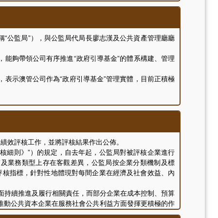
效。
“公監局”），與公監局代局長廖志漢及公共資產管理廳廳
能夠帶領公司有序推進“政府引導基金”的體系構建、管理
表示澳管公司作為“政府引導基金”管理實體，目前正積極
運績效評核工作，並將評核結果作出公佈。
評核細則》”）的規定，自去年起，公監局對被評核企業進行
性質及業務類型上存在客觀差異，公監局按企業分類機制及標
的評核指標，針對性地體現對每間企業在經濟及社會效益、內
面持續推進及履行相關責任，而部分企業在成本控制、預算
推動公共資本企業在服務社會公共利益方面發揮更積極的作