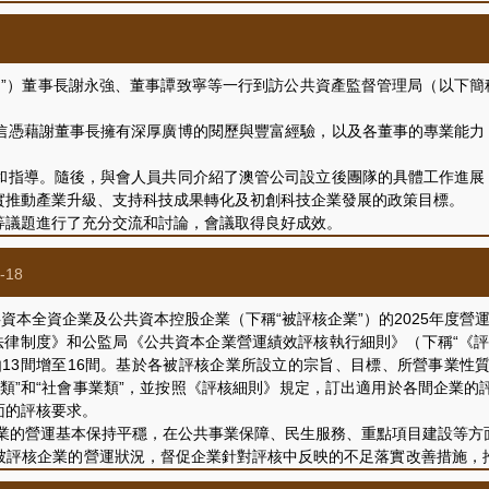
務管理等議題進行了充分交流和深入討論，會議氣氛融洽，取得積極成
”）董事長謝永強、董事譚致寧等一行到訪公共資產監督管理局（以下簡稱
藉謝董事長擁有深厚廣博的閱歷與豐富經驗，以及各董事的專業能力，
導。隨後，與會人員共同介紹了澳管公司設立後團隊的具體工作進展，
實推動產業升級、支持科技成果轉化及初創科技企業發展的政策目標。
議題進行了充分交流和討論，會議取得良好成效。
-18
本全資企業及公共資本控股企業（下稱“被評核企業”）的2025年度營
法律制度》和公監局《公共資本企業營運績效評核執行細則》（下稱“《
由13間增至16間。基於各被評核企業所設立的宗旨、目標、所營事業
類”和“社會事業類”，並按照《評核細則》規定，訂出適用於各間企業
面的評核要求。
業的營運基本保持平穩，在公共事業保障、民生服務、重點項目建設等方
被評核企業的營運狀況，督促企業針對評核中反映的不足落實改善措施，