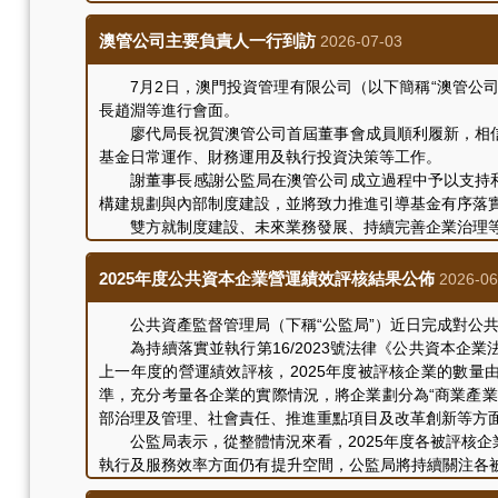
會談中，雙方就公共資本企業治理、重點項目建設、財
澳管公司主要負責人一行到訪
2026-07-03
7月2日，澳門投資管理有限公司（以下簡稱“澳管公司
長趙淵等進行會面。
廖代局長祝賀澳管公司首屆董事會成員順利履新，相信憑
基金日常運作、財務運用及執行投資決策等工作。
謝董事長感謝公監局在澳管公司成立過程中予以支持和指
構建規劃與內部制度建設，並將致力推進引導基金有序落
雙方就制度建設、未來業務發展、持續完善企業治理等
2025年度公共資本企業營運績效評核結果公佈
2026-06
公共資產監督管理局（下稱“公監局”）近日完成對公共資
為持續落實並執行第16/2023號法律《公共資本企業
上一年度的營運績效評核，2025年度被評核企業的數量
準，充分考量各企業的實際情況，將企業劃分為“商業產業
部治理及管理、社會責任、推進重點項目及改革創新等方
公監局表示，從整體情況來看，2025年度各被評核企
執行及服務效率方面仍有提升空間，公監局將持續關注各
用。