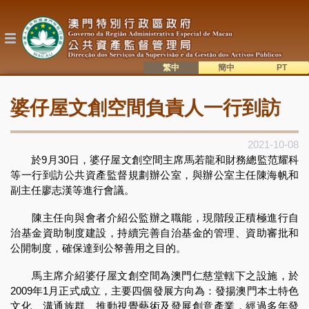
移
至
主
內
容
繁中
簡中
主
語系切換
婆仔屋文創空間負責人一行到訪
目
錄
2021-10-08
於9月30日，婆仔屋文創空間主席馬若龍和財務總監范耀科
等一行到訪公共資產監督規劃辦公室，與辦公室主任陳海帆和
副主任廖志漢等進行會議。
陳主任向與會者介紹公監辦之職能，現階段正積極進行自
治基金資助制度建設，持續完善自治基金的管理、資助審批和
公開制度，確保達到公帑善用之目的。
馬主席介紹婆仔屋文創空間為澳門仁慈堂轄下之設施，於
2009年1月正式成立，主要四個發展方向為：發揚澳門本土特色
文化、溝通族群、推動視覺藝術及發展創意產業，經過多年發