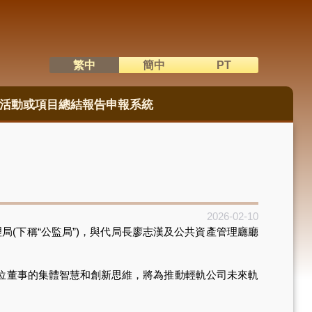
繁中
簡中
PT
語系切換
活動或項目總結報告申報系統
2026-02-10
(下稱“公監局”)，與代局長廖志漢及公共資產管理廳廳
位董事的集體智慧和創新思維，將為推動輕軌公司未來軌