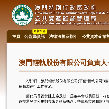
移
至
主
內
容
最新公佈
主頁
公監局資訊
法律法規及指引
公共資本企業
主
目
錄
澳門輕軌股份有限公司負責人
2月9日，澳門輕軌股份有限公司(下稱“輕軌公司”)
長趙淵進行工作交流。
廖代局長祝賀陳主席及新一屆董事會成員履新，相信憑
道交通發展和規劃帶來更多新機遇，持續為市民和旅客