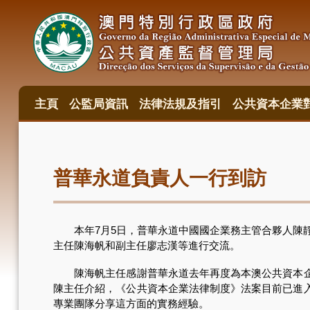
移
至
主
內
容
主頁
公監局資訊
法律法規及指引
公共資本企業
主
目
錄
普華永道負責人一行到訪
本年7月5日，普華永道中國國企業務主管合夥人陳靜
主任陳海帆和副主任廖志漢等進行交流。
陳海帆主任感謝普華永道去年再度為本澳公共資本企業
陳主任介紹，《公共資本企業法律制度》法案目前已進
專業團隊分享這方面的實務經驗。