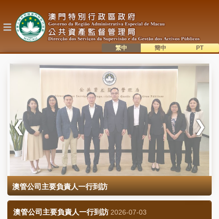
移
至
主
內
容
繁中
簡中
主
語系切換
目
錄
澳管公司主要負責人一行到訪
澳管公司主要負責人一行到訪
2026-07-03