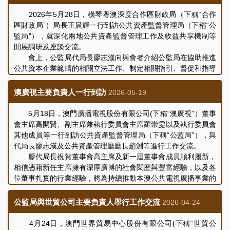
事業類”，並按照《評核細則》規定，訂出適用於各間企業的評
核指標，針對性地體現對每間企業在經濟及社會效益、內部治理
2026年5月28日，橫琴粵澳深度合作區財政局（下稱“合作
及管理、社會責任、推進重點項目及改革創新等方面的評核要
區財政局”）局長王晨輝一行到訪公共資產監督管理局（下稱“公
求。
監局”），就深化兩地公共資產監督管理工作及收益共享機制等
公監局表示，從整體情況來看，2025年度各被評核企業的
開展調研及座談交流。
營運基本保持平穩，在公共事業保障、民生服務、重點項目建設
會上，公監局代局長廖志漢向與會者介紹公監局在協助推進
等方面持續推進及履行相關責任，而部分企業在成本控制、預算
公共資本企業範疇的相關立法工作、制定相關指引、督促和指導
執行及服務效率方面仍有提升空間，公監局將持續關注各被評核
公共資本企業建立內部治理及監管制度、完善治理結構、開展營
企業的營運狀況，督促企業針對評核中反映的不足落實改善措
運績效評核等方面工作，同時闡述了在統籌協調公共部門及實體
澳廣視主要負責人一行到訪
2026-05-19
施，推動公共資本企業在服務社會公共利益方面發揮更積極的作
開展資助工作，協助完善及優化資助計劃及程序的整體工作概
用。
況。合作區財政局王晨輝局長圍繞其單位的機構設置、職能範
5月18日，澳門廣播電視股份有限公司(下稱“澳廣視”）董事
有關評核結果已根據《公共資本企業法律制度》及《評核細
圍、財政績效管理業務和整體工作情況等作出介紹。
會主席高開賢、副主席兼執行委員會主席羅崇雯以及執行委員會
則》的規定，公佈於“公共資本企業對外公佈資料平台”，公眾可
其後，雙方圍繞議題內容，結合積極配合國家「十五五」規
其他成員等一行到訪公共資產監督管理局（下稱“公監局”），與
瀏覽公監局網頁 (
https://www.dsgap.gov.mo
) 查閱有關評核結
劃與澳門特區「三五」規劃，全面對接「澳門＋橫琴」戰略新定
代局長廖志漢及公共資產管理廳廳長趙淵等進行工作交流。
果。
位，進一步深化兩地公共資產監管、收益共享等機制分享各自在
廖代局長祝賀董事會高主席及新一屆董事會成員順利履新，
相關領域的工作經驗和心得，會議取得良好成效。今後，雙方將
相信憑藉新任主席擁有深厚廣博的社會閱歷與豐富經驗，以及各
保持緊密聯繫，探討未來建設合作機制的可能。
位董事扎實的行業經驗，將為持續推動本澳公共電視廣播事業的
參與本次調研交流的人員還包括公監局公共資產管理廳廳長
發展、為市民大眾提供更優質、多元化的公共廣播服務開拓更廣
趙淵、資助統籌及監察處處長曾緻豪，合作區財政局黃勇副局
闊的發展空間。
公監局與世貿公司主要負責人舉行工作交流
2026-04-24
長，以及其相關部門的主管及業務工作人員。
高主席感謝公監局一直以來對澳廣視予以的支持和指導。隨
後，與會人員共同介紹了澳廣視最近的營運情況及未來發展規
4月24日，澳門世界貿易中心股份有限公司(下稱“世貿公