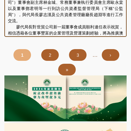
劃，表示澳廣視作為澳門的公共廣播機構，透過電視、電台及多
司”）董事會副主席林金城、常務董事兼執行委員會主席歐永棠
媒體平台，扎根澳門，發揮公共廣播服務機構的社會角色；積極
以及董事鄧君明等一行到訪公共資產監督管理局（下稱“公監
履行社會責任，善用廣播條件，為觀眾提供更多元化的視聽選
局”），與代局長廖志漢及公共資產管理廳廳長趙淵等進行工作
擇，並為澳門融入國家發展大局，加強澳門與內地、粵港澳大灣
交流。
區尤其是橫琴粵澳深度合作區的交流和訊息互通作出貢獻。同
廖代局長對世貿公司新一屆董事會成員順利連任表示祝賀，
時，澳廣視致力推動與葡語國家的合作與傳播，肩負中葡合作平
相信憑藉各位董事豐富的企業管理及營運策劃經驗，將為推廣澳
台之角色，擔當中葡文化傳播樞紐，鞏固特區“一中心、一平
門貿易商機、提升世貿公司服務質量開拓更廣闊的發展空間。
台、一基地”地位。未來，澳廣視將堅守作為澳門公共廣播服務
林副主席感謝公監局一直以來對世貿公司予以支持和指導。
提供者的角色，一如既往為市民提供優質的公共廣播服務。
隨後，與會人員共同介紹了世貿公司最近的業務營運及發展規劃
Pagination
…
頁
1
頁
2
頁
3
下
›
雙方其後就未來業務發展、持續完善企業治理及加強制度建
的情況，表示公司正積極謀劃及推進世貿中心大廈的租務及設施
面
面
面
一
設等議題進行了交流和討論，會議取得良好成效。
維護工作，為大廈單位及設施的使用者提供更好的會員服務及商
頁
Last
»
務環境。同時，世貿公司轄下的澳門世界貿易中心仲裁中心，致
力於依法提供樓宇滲漏水爭議必要仲裁以及其他民商事仲裁和調
page
解服務，與其他地方的仲裁機構簽訂合作協議，協助企業解決跨
境爭議，助力企業把握粵港澳大灣區發展機遇，為推動澳門經濟
適度多元發展作出貢獻。另外，世貿公司正研究優化“ATA單證
冊”電子化系統的應用，為本地會展行業的發展及拓展多元化市
場創造有利條件等。
雙方就公司未來業務發展及持續完善內部管理制度等議題進
行了交流和討論，會議取得良好成效。