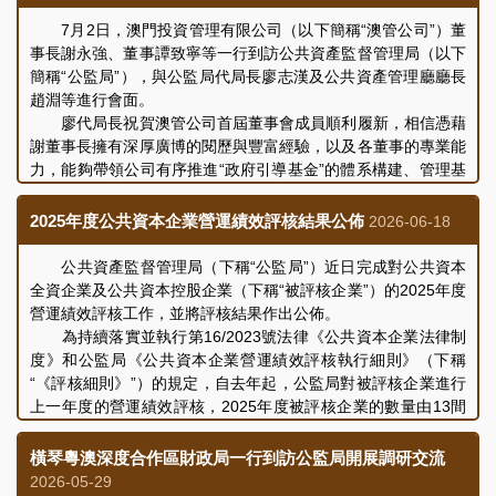
7月2日，澳門投資管理有限公司（以下簡稱“澳管公司”）董
事長謝永強、董事譚致寧等一行到訪公共資產監督管理局（以下
簡稱“公監局”），與公監局代局長廖志漢及公共資產管理廳廳長
趙淵等進行會面。
廖代局長祝賀澳管公司首屆董事會成員順利履新，相信憑藉
謝董事長擁有深厚廣博的閱歷與豐富經驗，以及各董事的專業能
力，能夠帶領公司有序推進“政府引導基金”的體系構建、管理基
金日常運作、財務運用及執行投資決策等工作。
謝董事長感謝公監局在澳管公司成立過程中予以支持和指
2025年度公共資本企業營運績效評核結果公佈
2026-06-18
導。隨後，與會人員共同介紹了澳管公司設立後團隊的具體工作
進展，表示澳管公司作為“政府引導基金”管理實體，目前正積極
公共資產監督管理局（下稱“公監局”）近日完成對公共資本
構建規劃與內部制度建設，並將致力推進引導基金有序落實推動
全資企業及公共資本控股企業（下稱“被評核企業”）的2025年度
產業升級、支持科技成果轉化及初創科技企業發展的政策目標。
營運績效評核工作，並將評核結果作出公佈。
雙方就制度建設、未來業務發展、持續完善企業治理等議題
為持續落實並執行第16/2023號法律《公共資本企業法律制
進行了充分交流和討論，會議取得良好成效。
度》和公監局《公共資本企業營運績效評核執行細則》（下稱
“《評核細則》”）的規定，自去年起，公監局對被評核企業進行
上一年度的營運績效評核，2025年度被評核企業的數量由13間
增至16間。基於各被評核企業所設立的宗旨、目標、所營事業性
質及業務類型上存在客觀差異，公監局按企業分類機制及標準，
橫琴粵澳深度合作區財政局一行到訪公監局開展調研交流
充分考量各企業的實際情況，將企業劃分為“商業產業類”和“社會
2026-05-29