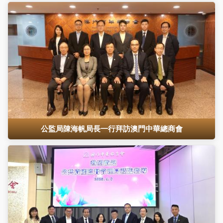
公監局陳海帆局長一行拜訪澳門中華總商會