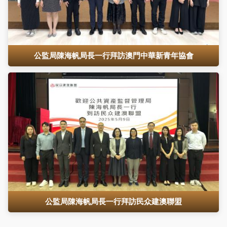
公監局陳海帆局長一行拜訪澳門中華新青年協會
公監局陳海帆局長一行拜訪民众建澳聯盟