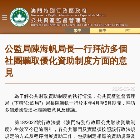
移
至
主
內
容
繁中
簡中
主
語系切換
公監局陳海帆局長一行拜訪多個
目
錄
社團聽取優化資助制度方面的意
見
2025-05-20
為了解公共財政資助制度的執行情況，公共資產監督管理
局（下稱“公監局”）局長陳海帆一行於本年4月至5月期間，拜訪
多個愛國愛澳社團聽取意見及建議。
第18/2022號行政法規《澳門特別行政區公共財政資助制
度》生效至今已逾兩年，各公共部門及實體須按照該行政法規
規定的方式及程序開展資助工作，包括制定相應的資助規章及