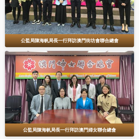
公監局陳海帆局長一行拜訪澳門街坊會聯合總會
公監局陳海帆局長一行拜訪澳門婦女聯合總會