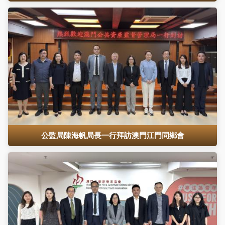
公監局陳海帆局長一行拜訪澳門江門同鄉會