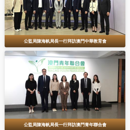
公監局陳海帆局長一行拜訪澳門中華教育會
公監局陳海帆局長一行拜訪澳門青年聯合會