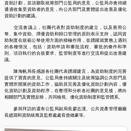
資助計劃，並須聽取統籌部門公監局的意見，公監局亦會持續
通過收集受資助者的意見，向公共部門及實體提出改善及優化
資助計劃的建議。
交流會議上，社團代表對資助制度的建立，以及善用公
帑、集中資助、擇優資助和歸口管理的原則表示支持，認同資
助制度在規範公帑使用方面的積極作用，並踴躍就實務上遇到
的各種情況，包括：資助申請和審批流程、審批的條件和準
則、項目執行的合規要求、監管制度等進行交流和提出改善建
議。
陳海帆局長感謝各社團代表踴躍建言，為資助制度的完善
提供了寶貴的意見。公監局會持續關注及統籌協調公共部門及
實體所開展的資助工作，協助其完善及優化資助計劃內容，優
化資助計劃及資助程序，在整理和分析各社團的意見後，將向
相關部門及實體反映，共同檢視、優化資助制度和監管體系。
參與拜訪的還有公監局副局長廖志漢、公共資產管理廳廳
長趙淵和資助統籌及監察處處長曾緻豪等。