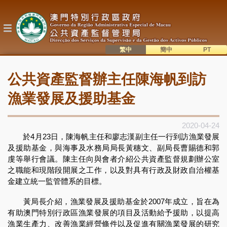
移
至
主
內
容
繁中
簡中
主
語系切換
公共資產監督辦主任陳海帆到訪
目
錄
漁業發展及援助基金
2020-04-24
於4月23日，陳海帆主任和廖志漢副主任一行到訪漁業發展
及援助基金，與海事及水務局局長黃穗文、副局長曹賜德和郭
虔等舉行會議。陳主任向與會者介紹公共資產監督規劃辦公室
之職能和現階段開展之工作，以及對具有行政及財政自治權基
金建立統一監管體系的目標。
黃局長介紹，漁業發展及援助基金於2007年成立，旨在為
有助澳門特別行政區漁業發展的項目及活動給予援助，以提高
漁業生產力、改善漁業經營條件以及促進有關漁業發展的研究