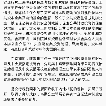
管運行局王海琳副局長及考核分配局劉新偉副局長等會面。王
選文主任介紹中央直屬企業的整體格局及其在澳門業務的基本
情況。陳海帆主任介紹了第五屆特區政府為加強對澳門特區公
共資本企業及自治基金的監督，設立了公共資產監督規劃辦公
室，以確保公共資產的安全與效益，促進公共財政投資的保值
與增值。目前，辦公室正開展制定公共資本企業法律制度的前
期研究工作，務求實現公帑運用和管理的透明化、規範化和制
度化。會議期間，國務院國有資產監督管理委員會與會人員向
本辦公室介紹了中央直屬企業投資管理、戰略規劃、資料報
送、清產核資和業績考核等方面的制度。
在京期間，陳海帆主任一行還拜訪了中國醫藥集團有限公
司及中央廣播電視總台，分別與中國醫藥集團有限公司石晟怡
副總經理及中央廣播電視總台總經理室任學安常務副召集人等
會面，了解其執行法例監管規定、建立風險控制體系和健全投
資決策制度等的情況，並就相關議題進行了深入的交流。
是次行程從國家的層面吸收了內地相關的經驗，拓展了視
野，取得了良好成效，為辦公室開展公共資本企業法律制度建
設提供了重要的參考。