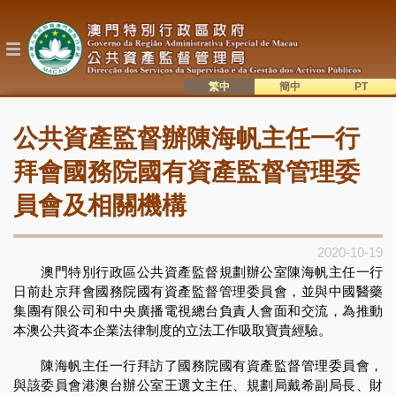
移
至
主
內
容
繁中
簡中
主
語系切換
公共資產監督辦陳海帆主任一行
目
錄
拜會國務院國有資產監督管理委
員會及相關機構
2020-10-19
澳門特別行政區公共資產監督規劃辦公室陳海帆主任一行
日前赴京拜會國務院國有資產監督管理委員會，並與中國醫藥
集團有限公司和中央廣播電視總台負責人會面和交流，為推動
本澳公共資本企業法律制度的立法工作吸取寶貴經驗。
陳海帆主任一行拜訪了國務院國有資產監督管理委員會，
與該委員會港澳台辦公室王選文主任、規劃局戴希副局長、財