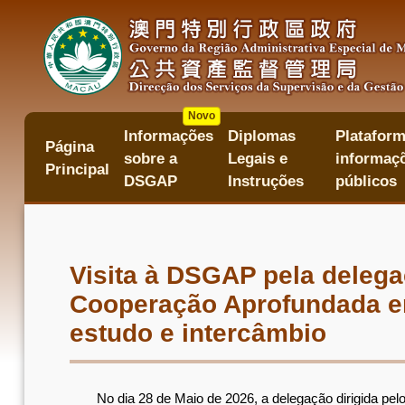
Passar
para
o
conteúdo
principal
Novo
Informações
Diplomas
Plataform
主
Página
sobre a
Legais e
informaçõ
目
Principal
錄
DSGAP
Instruções
públicos
Visita à DSGAP pela deleg
Cooperação Aprofundada en
estudo e intercâmbio
No dia 28 de Maio de 2026, a delegação dirigida pelo