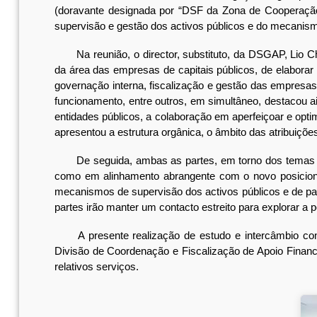
(doravante designada por “DSF da Zona de Cooperação”
supervisão e gestão dos activos públicos e do mecanism
Na reunião, o director, substituto, da DSGAP, Lio Chi
da área das empresas de capitais públicos, de elaborar 
governação interna, fiscalização e gestão das empresa
funcionamento, entre outros, em simultâneo, destacou a
entidades públicos, a colaboração em aperfeiçoar e opt
apresentou a estrutura orgânica, o âmbito das atribuiçõe
De seguida, ambas as partes, em torno dos temas em
como em alinhamento abrangente com o novo posicionam
mecanismos de supervisão dos activos públicos e de par
partes irão manter um contacto estreito para explorar a
A presente realização de estudo e intercâmbio cont
Divisão de Coordenação e Fiscalização de Apoio Finan
relativos serviços.