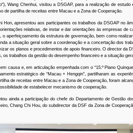
), Wang Chenhui, visitou a DSGAP, para a realização de estudo 
o de partilha de receitas entre Macau e a Zona de Cooperação.
 Hon, apresentou aos participantes os trabalhos da DSGAP no âmbi
orientações relativas, de instar e dar orientações às empresas de 
s, o aperfeiçoamento da estrutura de governação, bem como realiza
inda a situação geral sobre a coordenação e a concertação dos traba
imizar os planos e procedimentos de apoio financeiro. O director d
s, os trabalhos da gestão do desempenho financeiro e a situação gera
 causa e, em articulação empenhada com o “15.º Plano Quinquena
ento estratégico de “Macau + Hengqin”, partilharam as experiênc
tilha de receitas entre Macau e a Zona de Cooperação, foram alcança
 possibilidade de estabelecer mecanismo de cooperação.
ou ainda a participação do chefe do Departamento de Gestão do
ceiro, Chang Chi Hou, do subdirector da DSF da Zona de Cooperaç