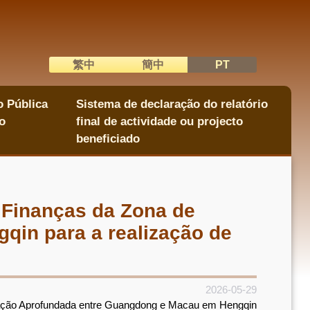
繁中
簡中
PT
語系切換
o Pública
Sistema de declaração do relatório
o
final de actividade ou projecto
beneficiado
 Finanças da Zona de
in para a realização de
2026-05-29
eração Aprofundada entre Guangdong e Macau em Hengqin