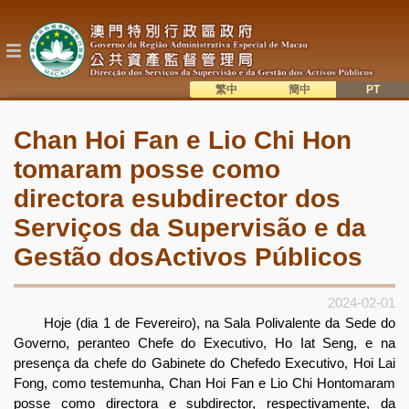
Passar
para
o
conteúdo
principal
繁中
簡中
主
語系切換
Chan Hoi Fan e Lio Chi Hon
目
tomaram posse como
錄
directora esubdirector dos
Serviços da Supervisão e da
Gestão dosActivos Públicos
2024-02-01
Hoje (dia 1 de Fevereiro), na Sala Polivalente da Sede do
Governo, peranteo Chefe do Executivo, Ho Iat Seng, e na
presença da chefe do Gabinete do Chefedo Executivo, Hoi Lai
Fong, como testemunha, Chan Hoi Fan e Lio Chi Hontomaram
posse como directora e subdirector, respectivamente, da