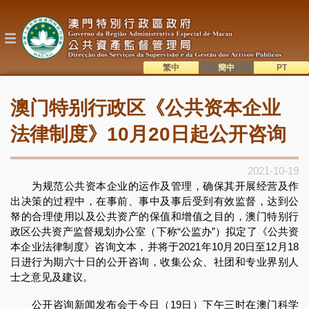
跳
转
到
主
要
内
繁中
簡中
主
容
語系切換
澳门特别行政区《公共资本企业
目
錄
法律制度》10月20日起公开咨询
2021-10-19
为规范公共资本企业的运作及管理，确保其开展经营及作
出决策的过程中，在事前、事中及事后受到有效监督，达到公
帑的合理使用以及公共资产的保值和增值之目的，澳门特别行
政区公共资产监督规划办公室（下称“公监办”）拟定了《公共资
本企业法律制度》咨询文本，并将于2021年10月20日至12月18
日进行为期六十日的公开咨询，收集公众、社团和专业界别人
士之意见及建议。
公开咨询新闻发布会于今日（19日）下午三时在澳门科学