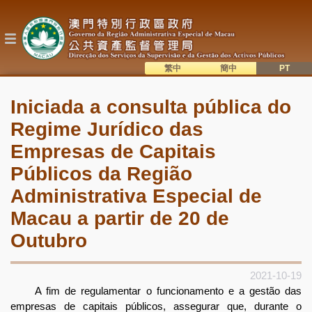
Passar
para
o
conteúdo
principal
繁中
簡中
主
語系切換
Iniciada a consulta pública do
目
Regime Jurídico das
錄
Empresas de Capitais
Públicos da Região
Administrativa Especial de
Macau a partir de 20 de
Outubro
2021-10-19
A fim de regulamentar o funcionamento e a gestão das
empresas de capitais públicos, assegurar que, durante o