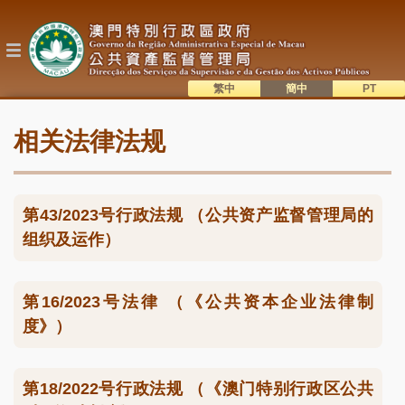
跳
转
到
主
要
内
繁中
簡中
主
容
語系切換
相关法律法规
目
錄
第43/2023号行政法规 （公共资产监督管理局的
组织及运作）
第16/2023号法律 （《公共资本企业法律制
度》）
第18/2022号行政法规 （《澳门特别行政区公共