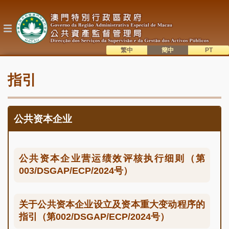
跳
转
到
主
要
内
繁中
簡中
主
容
語系切換
指引
目
錄
公共资本企业
公共资本企业营运绩效评核执行细则（第
003/DSGAP/ECP/2024号）
关于公共资本企业设立及资本重大变动程序的
指引（第002/DSGAP/ECP/2024号）