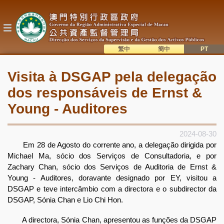
Passar
para
o
conteúdo
principal
繁中
簡中
主
語系切換
Visita à DSGAP pela delegação
目
dos responsáveis de Ernst &
錄
Young - Auditores
2024-08-30
Em 28 de Agosto do corrente ano, a delegação dirigida por
Michael Ma, sócio dos Serviços de Consultadoria, e por
Zachary Chan, sócio dos Serviços de Auditoria de Ernst &
Young - Auditores, doravante designado por EY, visitou a
DSGAP e teve intercâmbio com a directora e o subdirector da
DSGAP, Sónia Chan e Lio Chi Hon.
A directora, Sónia Chan, apresentou as funções da DSGAP