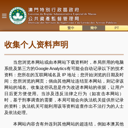
跳
转
到
主
要
内
繁中
簡中
主
容
語系切換
收集个人资料声明
目
錄
当您浏览本网站或由本网站下载资料时，本局所用的电脑
系统及第三方的Google Analytics有可能会自动记录以下的技术
资料：您所在的互联网域名及 IP 地址；您开始浏览的日期及时
间；您所浏览的网页；倘由其他网址连结至本网站，则记录该
网站的域名。收集这些讯息是作为改进本网站的依据，让用户
日后更方便使用。当涉及违反法律之行为（如攻击本网站）
时，基于刑事调查的需要，本局可能会向执法机关提供所记录
的资料；执法机关可能利用该等资料追查作出不法行为的人士
及依法处理。
本网站内容含有外连到其他网站的超连结，例如本澳其他