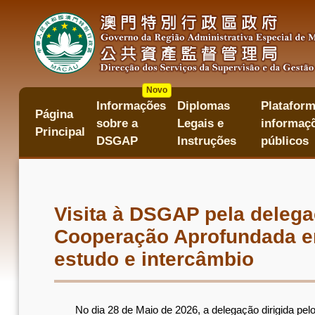
Passar
para
o
conteúdo
principal
Novo
Informações
Diplomas
Plataform
主
Página
sobre a
Legais e
informaçõ
目
Principal
錄
DSGAP
Instruções
públicos
Visita à DSGAP pela deleg
Cooperação Aprofundada en
estudo e intercâmbio
No dia 28 de Maio de 2026, a delegação dirigida pelo