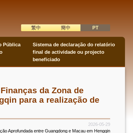
繁中
簡中
PT
語系切換
o Pública
Sistema de declaração do relatório
o
final de actividade ou projecto
beneficiado
 Finanças da Zona de
in para a realização de
2026-05-29
eração Aprofundada entre Guangdong e Macau em Hengqin