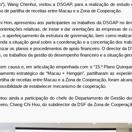
), Wang Chenhui, visitou a DSGAP, para a realização de estudo 
o de partilha de receitas entre Macau e a Zona de Cooperação.
 Hon, apresentou aos participantes os trabalhos da DSGAP no âmbi
orientações relativas, de instar e dar orientações às empresas de 
s, o aperfeiçoamento da estrutura de governação, bem como realiza
inda a situação geral sobre a coordenação e a concertação dos traba
imizar os planos e procedimentos de apoio financeiro. O director d
s, os trabalhos da gestão do desempenho financeiro e a situação gera
 causa e, em articulação empenhada com o “15.º Plano Quinquena
ento estratégico de “Macau + Hengqin”, partilharam as experiênc
tilha de receitas entre Macau e a Zona de Cooperação, foram alcança
 possibilidade de estabelecer mecanismo de cooperação.
ou ainda a participação do chefe do Departamento de Gestão do
ceiro, Chang Chi Hou, do subdirector da DSF da Zona de Cooperaç