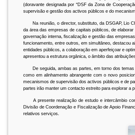
(doravante designada por “DSF da Zona de Cooperação”
supervisão e gestão dos activos públicos e do mecanism
Na reunião, o director, substituto, da DSGAP, Lio Chi
da área das empresas de capitais públicos, de elaborar 
governação interna, fiscalização e gestão das empresa
funcionamento, entre outros, em simultâneo, destacou a
entidades públicos, a colaboração em aperfeiçoar e opt
apresentou a estrutura orgânica, o âmbito das atribuiçõe
De seguida, ambas as partes, em torno dos temas em
como em alinhamento abrangente com o novo posicionam
mecanismos de supervisão dos activos públicos e de par
partes irão manter um contacto estreito para explorar a
A presente realização de estudo e intercâmbio cont
Divisão de Coordenação e Fiscalização de Apoio Finan
relativos serviços.