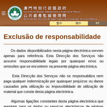
Passar
para
o
conteúdo
principal
繁中
簡中
主
語系切換
Exclusão de responsabilidade
目
錄
Os dados disponibilizados nesta página electrónica servem
apenas para referência. Esta Direcção dos Serviços não
assume responsabilidade legais por quaisquer erros ou
omissões que se encontrem na presente página electrónica.
Esta Direcção dos Serviços não se responsabiliza nem
paga qualquer indemnização por quaisquer prejuízos ou danos
causados pela utilização ou impossibilidade de utilização de
material que conste desta página electrónica.
Algumas ligações constantes desta página electrónica que
apontam para os dados ou serviços electrónicos de páginas