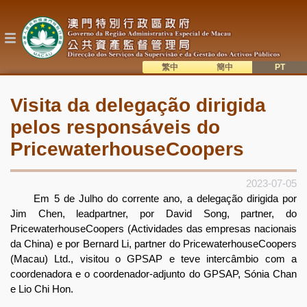
Passar
para
o
conteúdo
principal
繁中
簡中
主
語系切換
Visita da delegação dirigida
目
pelos responsáveis do
錄
PricewaterhouseCoopers
2023-07-05
Em 5 de Julho do corrente ano, a delegação dirigida por
Jim Chen, leadpartner, por David Song, partner, do
PricewaterhouseCoopers (Actividades das empresas nacionais
da China) e por Bernard Li, partner do PricewaterhouseCoopers
(Macau) Ltd., visitou o GPSAP e teve intercâmbio com a
coordenadora e o coordenador-adjunto do GPSAP, Sónia Chan
e Lio Chi Hon.