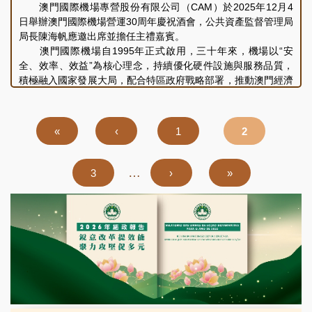
澳門國際機場專營股份有限公司（CAM）於2025年12月4
日舉辦澳門國際機場營運30周年慶祝酒會，公共資產監督管理局
局長陳海帆應邀出席並擔任主禮嘉賓。
澳門國際機場自1995年正式啟用，三十年來，機場以“安
全、效率、效益”為核心理念，持續優化硬件設施與服務品質，
積極融入國家發展大局，配合特區政府戰略部署，推動澳門經濟
適度多元發展，致力為旅客提供安全、舒適的環境與服務。機場
不僅是交通樞紐，更成為連接澳門與世界的重要門戶，CAM肩
負着確保航空安全及提升澳門國際形象的重任。
Pagination
First
«
Previous
‹
頁
1
頁
2
page
page
面
面
…
頁
3
下
›
Last
»
面
一
page
頁