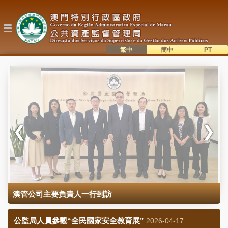
移
至
主
內
容
繁中
簡中
主
語系切換
目
錄
澳管公司主要負責人一行到訪
公監局人員參觀“全民國家安全教育展”
2026-04-17