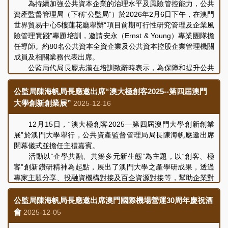
介紹公司近期開展的項目建設規劃情況，以及下一階段的工作安
為持續加強公共資本企業的治理水平及風險管控能力，公共
排。雙方並就持續優化內部管理和營運績效評核等議題進行了交
資產監督管理局（下稱“公監局”）於2026年2月6日下午，在澳門
流和討論，會議取得良好成效。
世界貿易中心5樓蓮花廳舉辦“項目前期可行性研究管理及企業風
險管理實踐”專題培訓，邀請安永（Ernst & Young）專業團隊擔
任導師。約80名公共資本全資企業及公共資本控股企業管理機關
成員及相關業務代表出席。
公監局代局長廖志漢在培訓致辭時表示，為保障和提升公共
財政的利用效益，進行項目前期可行性研究與風險評估，是確保
對公共投資決策質量、實現資產保值增值的重要基礎。本次培訓
公監局陳海帆局長應邀出席“澳大極創客2025--第四屆澳門
主要聚焦項目戰略定位與企業發展規劃的協同效應分析、可行性
大學創新創業展”
2025-12-16
研究的四大關鍵板塊、前瞻性風險識別與管控風險策略等，導師
通過實踐經驗分享與出席者互動交流，加強企業對項目前期研究
12月15日，“澳大極創客2025—第四屆澳門大學創新創業
及風險管控的理解與應用能力。培訓內容豐富務實，達到了預期
展”於澳門大學舉行，公共資產監督管理局局長陳海帆應邀出席
效果。
開幕儀式並擔任主禮嘉賓。
活動以“企學共融、共築多元新生態”為主題，以“創客、極
客”創新鑽研精神為起點，展出了澳門大學之產學研成果，透過
專家主題分享、投融資機構對接及百企資源對接等，幫助企業對
接更多商業資源，提升競爭力，為成果轉化新生態及跨產業合作
搭建溝通橋樑，促進創新成果轉化和新興產業的發展。
公監局陳海帆局長應邀出席澳門國際機場營運30周年慶祝酒
會
2025-12-05