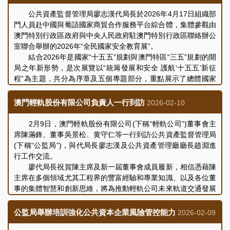
公共資產監督管理局廖志漢代局長於2026年4月17日組織部
門人員赴中國與葡語國家商貿合作服務平台綜合體，集體參觀由
澳門特別行政區政府與中央人民政府駐澳門特別行政區聯絡辦公
室聯合舉辦的2026年“全民國家安全教育展”。
結合2026年是國家“十五五”規劃與澳門特區“三五”規劃的開
局之年新形勢，是次展覽以“統籌發展和安全 護航‘十五五’新征
程”為主題，共分為序章及五個專題部分，重點展示了總體國家
安全觀的核心要義、重點領域、法律體系，以及國家與澳門特區
統籌發展和安全實踐成果的回望總結。廖代局長和公監局人員認
澳門輕軌股份有限公司負責人一行到訪
2026-02-10
真觀看展覽內容、視頻及實物資料，通過現場講解進一步了解國
家安全形勢與維護國家安全的重要性。同時，廖代局長一行欣賞
2月9日，澳門輕軌股份有限公司(下稱“輕軌公司”)董事會主
了以“人工智能護國安”為主題的徵文比賽及短視頻比賽獲獎作
席陳滿鋒、董事吳景松、黄守仁等一行到訪公共資產監督管理局
品，作品豐富多樣，透過文字及鏡頭的深度剖析和創意表達，從
(下稱“公監局”)，與代局長廖志漢及公共資產管理廳廳長趙淵進
不同視角展現了本澳青少年對國家安全與科技發展的擔當和潛
行工作交流。
能。
廖代局長祝賀陳主席及新一屆董事會成員履新，相信憑藉陳
透過此次觀賞展覽和影片，進一步加深了對國家安全的豐富
主席在多個領域尤其工程界的豐富經驗和專業知識、以及各位董
內涵與意義的理解，公監局人員將強化責任擔當，把維護國家安
事的集體智慧和創新思維，將為推動輕軌公司未來軌道交通發展
全意識融入日常履職之中。
和規劃帶來更多新機遇，持續為市民和旅客提供安全、便捷、穩
定和可靠的軌道交通服務。
公監局舉辦培訓強化公共資本企業風險管控能力
2026-02-09
陳主席感謝公監局一直以來對輕軌公司工作的指導支持，並