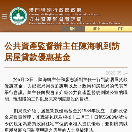
移
至
主
內
容
繁中
簡中
主
語系切換
公共資產監督辦主任陳海帆到訪
目
錄
居屋貸款優惠基金
2020-05-14
於5月13日，陳海帆主任和廖志漢副主任一行到訪居屋貸款
優惠基金，與郵電局局長劉惠明以及財政局和房屋局的代表等
舉行會議。陳主任向與會者介紹公共資產監督規劃辦公室的職
能、現階段的工作以及未來制度建設的目標。
劉局長介紹，居屋貸款優惠基金於1984年設立，由郵政儲
金局負責管理，其職能包括為根據十二月三十日第56/83/M號法
令的規定為購買政府住宅單位的承租人提供優惠；並對購買以
房屋發展合同制度興建之房屋的人士發放津貼。