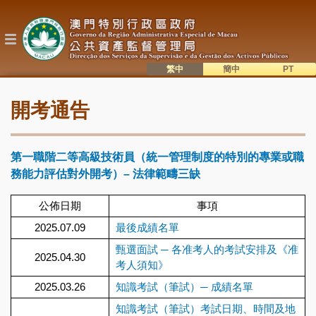
移
至
主
內
容
繁中
簡中
主
語系切換
開考通告
目
錄
第一職階二等高級技術員（統一管理制度的特別的專業或職
務能力評估對外開考）– 法律範疇三缺
公佈日期
事項
2025.07.09
最後成績名單
甄選面試 ─ 各准考人的考試安排及《准
2025.04.30
考人須知》
2025.03.26
知識考試（筆試）─ 成績名單
知識考試（筆試）考試日期、時間及地