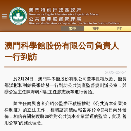
移
至
主
內
容
繁中
簡中
主
語系切換
澳門科學館股份有限公司負責人
目
錄
一行到訪
2022-02-24
於2月24日，澳門科學館股份有限公司董事長穆欣欣、館長
邵漢彬和副館長張雄發一行到訪公共資產監督規劃辦公室，與
辦公室主任陳海帆和副主任廖志漢等進行會議。
陳主任向與會者介紹公監辦正積極推動《公共資本企業法
律制度》的立法工作，相關諮詢總結報告亦於今(24)日向外發
佈，相信有關制度將加強對公共資本企業營運的監管，實現“善
用公帑”的施政理念。