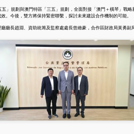
」規劃與澳門特區「三五」規劃，全面對接「澳門＋橫琴」戰略
成效。今後，雙方將保持緊密聯繫，探討未來建設合作機制的可能。
廳長趙淵、資助統籌及監察處處長曾緻豪，合作區財政局黃勇副局