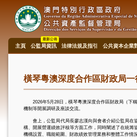
移
至
主
內
容
最新公佈
主頁
公監局資訊
法律法規及指引
公共資本企業
主
目
錄
橫琴粵澳深度合作區財政局一
2026年5月28日，橫琴粵澳深度合作區財政局（下
機制等開展調研及座談交流。
會上，公監局代局長廖志漢向與會者介紹公監局在協助
構、開展營運績效評核等方面工作，同時闡述了在統籌
機構設置、職能範圍、財政績效管理業務和整體工作情