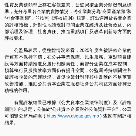
性質及業務類型上存在客觀差異，公監局按企業分類機制及標
準，充分考量各企業的實際情況，將企業劃分為“商業產業類”和
“社會事業類”，並按照《評核細則》規定，訂出適用於各間企業
的評核指標，針對性地體現對每間企業在經濟及社會效益、內
部治理及管理、社會責任、推進重點項目及改革創新等方面的
評核要求。
公監局表示，從整體情況來看，2025年度各被評核企業的
營運基本保持平穩，在公共事業保障、民生服務、重點項目建
設等方面持續推進及履行相關責任，而部分企業在成本控制、
預算執行及服務效率方面仍有提升空間，公監局將持續關注各
被評核企業的營運狀況，督促企業針對評核中反映的不足落實
改善措施，推動公共資本企業在服務社會公共利益方面發揮更
積極的作用。
有關評核結果已根據《公共資本企業法律制度》及《評核
細則》的規定，公佈於“公共資本企業對外公佈資料平台”，公眾
可瀏覽公監局網頁 (
https://www.dsgap.gov.mo
) 查閱有關評核
結果。