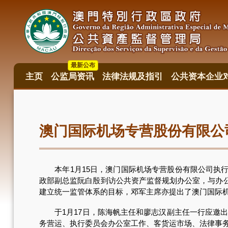
跳
转
到
主
要
内
最新公布
容
主页
公监局资讯
法律法规及指引
公共资本企业
主
目
錄
澳门国际机场专营股份有限公
本年1月15日，澳门国际机场专营股份有限公司执行
政部副总监阮白殷到访公共资产监督规划办公室，与办
建立统一监管体系的目标，邓军主席亦提出了澳门国际
于1月17日，陈海帆主任和廖志汉副主任一行应邀出席
务营运、执行委员会办公室工作、客货运市场、法律事