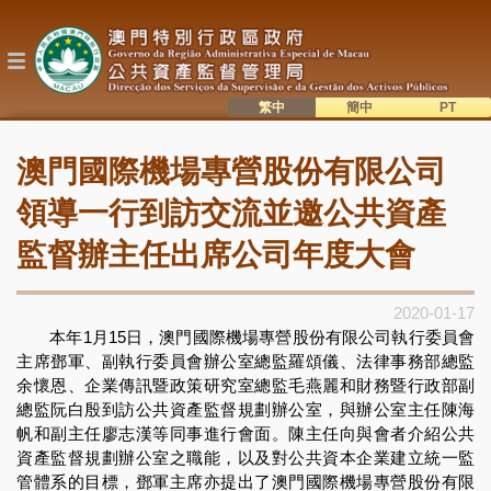
移
至
主
內
容
繁中
簡中
主
語系切換
澳門國際機場專營股份有限公司
目
錄
領導一行到訪交流並邀公共資產
監督辦主任出席公司年度大會
2020-01-17
本年1月15日，澳門國際機場專營股份有限公司執行委員會
主席鄧軍、副執行委員會辦公室總監羅頌儀、法律事務部總監
余懷恩、企業傳訊暨政策研究室總監毛燕麗和財務暨行政部副
總監阮白殷到訪公共資產監督規劃辦公室，與辦公室主任陳海
帆和副主任廖志漢等同事進行會面。陳主任向與會者介紹公共
資產監督規劃辦公室之職能，以及對公共資本企業建立統一監
管體系的目標，鄧軍主席亦提出了澳門國際機場專營股份有限