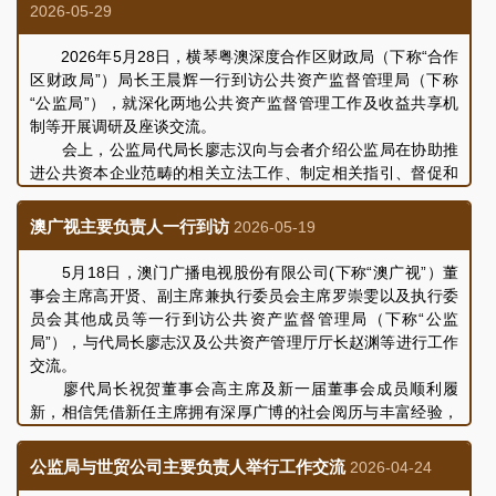
及标准，充分考量各企业的实际情况，将企业划分为“商业产业
2026-05-29
类”和“社会事业类”，并按照《评核细则》规定，订出适用于各
间企业的评核指标，针对性地体现对每间企业在经济及社会效
2026年5月28日，横琴粤澳深度合作区财政局（下称“合作
益、内部治理及管理、社会责任、推进重点项目及改革创新等
区财政局”）局长王晨辉一行到访公共资产监督管理局（下称
方面的评核要求。
“公监局”），就深化两地公共资产监督管理工作及收益共享机
公监局表示，从整体情况来看，2025年度各被评核企业的
制等开展调研及座谈交流。
营运基本保持平稳，在公共事业保障、民生服务、重点项目建
会上，公监局代局长廖志汉向与会者介绍公监局在协助推
设等方面持续推进及履行相关责任，而部分企业在成本控制、
进公共资本企业范畴的相关立法工作、制定相关指引、督促和
预算执行及服务效率方面仍有提升空间，公监局将持续关注各
指导公共资本企业建立内部治理及监管制度、完善治理结构、
被评核企业的营运状况，督促企业针对评核中反映的不足落实
开展营运绩效评核等方面工作，同时阐述了在统筹协调公共部
澳广视主要负责人一行到访
2026-05-19
改善措施，推动公共资本企业在服务社会公共利益方面发挥更
门及实体开展资助工作，协助完善及优化资助计划及程序的整
积极的作用。
体工作概况。合作区财政局王晨辉局长围绕其单位的机构设
5月18日，澳门广播电视股份有限公司(下称“澳广视”）董
有关评核结果已根据《公共资本企业法律制度》及《评核
置、职能范围、财政绩效管理业务和整体工作情况等作出介
事会主席高开贤、副主席兼执行委员会主席罗崇雯以及执行委
细则》的规定，公布于“公共资本企业对外公布资料平台”，公
绍。
员会其他成员等一行到访公共资产监督管理局（下称“公监
众可浏览公监局网页 (
https://www.dsgap.gov.mo
) 查阅有关评
其后，双方围绕议题内容，结合积极配合国家「十五五」
局”），与代局长廖志汉及公共资产管理厅厅长赵渊等进行工作
核结果。
规划与澳门特区「三五」规划，全面对接「澳门＋横琴」战略
交流。
新定位，进一步深化两地公共资产监管、收益共享等机制分享
廖代局长祝贺董事会高主席及新一届董事会成员顺利履
各自在相关领域的工作经验和心得，会议取得良好成效。今
新，相信凭借新任主席拥有深厚广博的社会阅历与丰富经验，
后，双方将保持紧密联系，探讨未来建设合作机制的可能。
以及各位董事扎实的行业经验，将为持续推动本澳公共电视广
参与本次调研交流的人员还包括公监局公共资产管理厅厅
播事业的发展、为市民大众提供更优质、多元化的公共广播服
公监局与世贸公司主要负责人举行工作交流
2026-04-24
长赵渊、资助统筹及监察处处长曾致豪，合作区财政局黄勇副
务开拓更广阔的发展空间。