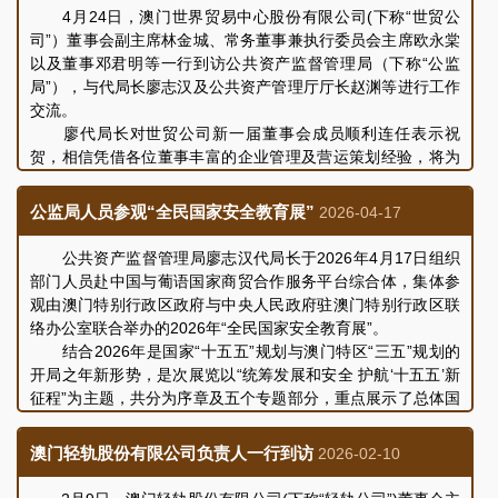
局长，以及其相关部门的主管及业务工作人员。
高主席感谢公监局一直以来对澳广视予以的支持和指导。
4月24日，澳门世界贸易中心股份有限公司(下称“世贸公
随后，与会人员共同介绍了澳广视最近的营运情况及未来发展
司”）董事会副主席林金城、常务董事兼执行委员会主席欧永棠
规划，表示澳广视作为澳门的公共广播机构，透过电视、电台
以及董事邓君明等一行到访公共资产监督管理局（下称“公监
及多媒体平台，扎根澳门，发挥公共广播服务机构的社会角
局”），与代局长廖志汉及公共资产管理厅厅长赵渊等进行工作
色；积极履行社会责任，善用广播条件，为观众提供更多元化
交流。
的视听选择，并为澳门融入国家发展大局，加强澳门与内地、
廖代局长对世贸公司新一届董事会成员顺利连任表示祝
粤港澳大湾区尤其是横琴粤澳深度合作区的交流和讯息互通作
贺，相信凭借各位董事丰富的企业管理及营运策划经验，将为
出贡献。同时，澳广视致力推动与葡语国家的合作与传播，肩
推广澳门贸易商机、提升世贸公司服务质量开拓更广阔的发展
负中葡合作平台之角色，担当中葡文化传播枢纽，巩固特区“一
空间。
公监局人员参观“全民国家安全教育展”
2026-04-17
中心、一平台、一基地”地位。未来，澳广视将坚守作为澳门公
林副主席感谢公监局一直以来对世贸公司予以支持和指
共广播服务提供者的角色，一如既往为市民提供优质的公共广
导。随后，与会人员共同介绍了世贸公司最近的业务营运及发
公共资产监督管理局廖志汉代局长于2026年4月17日组织
播服务。
展规划的情况，表示公司正积极谋划及推进世贸中心大厦的租
部门人员赴中国与葡语国家商贸合作服务平台综合体，集体参
双方其后就未来业务发展、持续完善企业治理及加强制度
务及设施维护工作，为大厦单位及设施的使用者提供更好的会
观由澳门特别行政区政府与中央人民政府驻澳门特别行政区联
建设等议题进行了交流和讨论，会议取得良好成效。
员服务及商务环境。同时，世贸公司辖下的澳门世界贸易中心
络办公室联合举办的2026年“全民国家安全教育展”。
仲裁中心，致力于依法提供楼宇渗漏水争议必要仲裁以及其他
结合2026年是国家“十五五”规划与澳门特区“三五”规划的
民商事仲裁和调解服务，与其他地方的仲裁机构签订合作协
开局之年新形势，是次展览以“统筹发展和安全 护航‘十五五’新
议，协助企业解决跨境争议，助力企业把握粤港澳大湾区发展
征程”为主题，共分为序章及五个专题部分，重点展示了总体国
机遇，为推动澳门经济适度多元发展作出贡献。另外，世贸公
家安全观的核心要义、重点领域、法律体系，以及国家与澳门
司正研究优化“ATA单证册”电子化系统的应用，为本地会展行业
特区统筹发展和安全实践成果的回望总结。廖代局长和公监局
澳门轻轨股份有限公司负责人一行到访
2026-02-10
的发展及拓展多元化市场创造有利条件等。
人员认真观看展览内容、视频及实物资料，通过现场讲解进一
双方就公司未来业务发展及持续完善内部管理制度等议题
步了解国家安全形势与维护国家安全的重要性。同时，廖代局