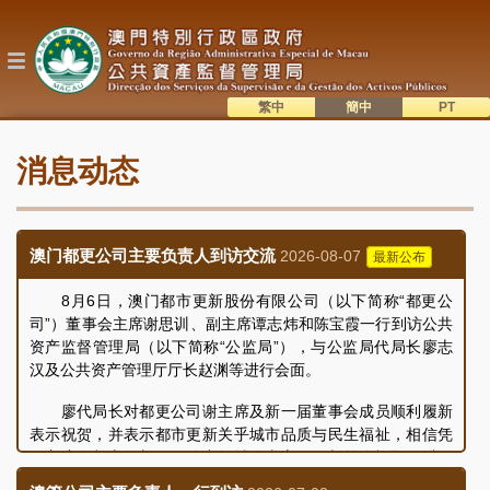
跳
转
到
主
要
内
繁中
簡中
主
容
語系切換
消息动态
目
錄
澳门都更公司主要负责人到访交流
2026-08-07
最新公布
8月6日，澳门都市更新股份有限公司（以下简称“都更公
司”）董事会主席谢思训、副主席谭志炜和陈宝霞一行到访公共
资产监督管理局（以下简称“公监局”），与公监局代局长廖志
汉及公共资产管理厅厅长赵渊等进行会面。
廖代局长对都更公司谢主席及新一届董事会成员顺利履新
表示祝贺，并表示都市更新关乎城市品质与民生福祉，相信凭
借主席在都市更新及不动产领域的丰富经验与前瞻视野，以及
副主席和各董事会成员在各专业界别的深厚阅历和专业能力，