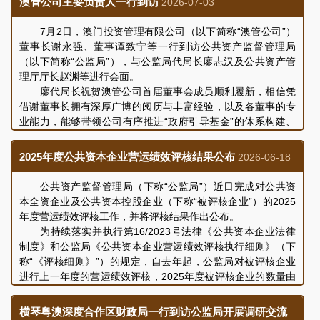
澳管公司主要负责人一行到访
2026-07-03
定能以更强担当、更实作风，扎实推进都市更新的各项重点工
作。
7月2日，澳门投资管理有限公司（以下简称“澳管公司”）
董事长谢永强、董事谭致宁等一行到访公共资产监督管理局
谢主席感谢公监局一直以来对都更公司工作的指导和支
（以下简称“公监局”），与公监局代局长廖志汉及公共资产管
持，并介绍了公司近期在推动「澳门新街坊」和「P」地段项目
理厅厅长赵渊等进行会面。
发展的最新情况，以及下一阶段的财务和工作安排。
廖代局长祝贺澳管公司首届董事会成员顺利履新，相信凭
借谢董事长拥有深厚广博的阅历与丰富经验，以及各董事的专
会谈中，双方就公共资本企业治理、重点项目建设、财务
业能力，能够带领公司有序推进“政府引导基金”的体系构建、
管理等议题进行了充分交流和深入讨论，会议气氛融洽，取得
管理基金日常运作、财务运用及执行投资决策等工作。
积极成效。
谢董事长感谢公监局在澳管公司成立过程中予以支持和指
2025年度公共资本企业营运绩效评核结果公布
2026-06-18
导。随后，与会人员共同介绍了澳管公司设立后团队的具体工
作进展，表示澳管公司作为“政府引导基金”管理实体，目前正
公共资产监督管理局（下称“公监局”）近日完成对公共资
积极构建规划与内部制度建设，并将致力推进引导基金有序落
本全资企业及公共资本控股企业（下称“被评核企业”）的2025
实推动产业升级、支持科技成果转化及初创科技企业发展的政
年度营运绩效评核工作，并将评核结果作出公布。
策目标。
为持续落实并执行第16/2023号法律《公共资本企业法律
双方就制度建设、未来业务发展、持续完善企业治理等议
制度》和公监局《公共资本企业营运绩效评核执行细则》（下
题进行了充分交流和讨论，会议取得良好成效。
称“《评核细则》”）的规定，自去年起，公监局对被评核企业
进行上一年度的营运绩效评核，2025年度被评核企业的数量由
13间增至16间。基于各被评核企业所设立的宗旨、目标、所营
事业性质及业务类型上存在客观差异，公监局按企业分类机制
横琴粤澳深度合作区财政局一行到访公监局开展调研交流