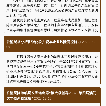
2月9日，澳门轻轨股份有限公司(下称“轻轨公司”)董事会主
进行了交流和讨论，会议取得良好成效。
长一行欣赏了以“人工智能护国安”为主题的征文比赛及短视频
席陈满锋、董事吴景松、黄守仁等一行到访公共资产监督管理
比赛获奖作品，作品丰富多样，透过文字及镜头的深度剖析和
局(下称“公监局”)，与代局长廖志汉及公共资产管理厅厅长赵渊
创意表达，从不同视角展现了本澳青少年对国家安全与科技发
进行工作交流。
展的担当和潜能。
廖代局长祝贺陈主席及新一届董事会成员履新，相信凭借
透过此次观赏展览和影片，进一步加深了对国家安全的丰
陈主席在多个领域尤其工程界的丰富经验和专业知识、以及各
富内涵与意义的理解，公监局人员将强化责任担当，把维护国
位董事的集体智慧和创新思维，将为推动轻轨公司未来轨道交
家安全意识融入日常履职之中。
通发展和规划带来更多新机遇，持续为市民和旅客提供安全、
便捷、稳定和可靠的轨道交通服务。
公监局举办培训强化公共资本企业风险管控能力
2026-02-
陈主席感谢公监局一直以来对轻轨公司工作的指导支持，
09
并介绍公司近期开展的项目建设规划情况，以及下一阶段的工
作安排。双方并就持续优化内部管理和营运绩效评核等议题进
为持续加强公共资本企业的治理水平及风险管控能力，公
行了交流和讨论，会议取得良好成效。
共资产监督管理局（下称“公监局”）于2026年2月6日下午，在
澳门世界贸易中心5楼莲花厅举办“项目前期可行性研究管理及
企业风险管理实践”专题培训，邀请安永（Ernst & Young）专
业团队担任导师。约80名公共资本全资企业及公共资本控股企
业管理机关成员及相关业务代表出席。
公监局代局长廖志汉在培训致辞时表示，为保障和提升公
共财政的利用效益，进行项目前期可行性研究与风险评估，是
公监局陈海帆局长应邀出席“澳大极创客2025--第四届澳门
确保对公共投资决策质量、实现资产保值增值的重要基础。本
大学创新创业展”
2025-12-16
次培训主要聚焦项目战略定位与企业发展规划的协同效应分