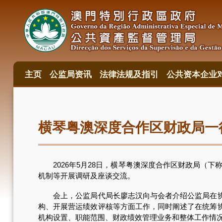
跳
转
到
主
要
内
容
主页
公监局资讯
法律法规及指引
公共资本企业
主
目
錄
横琴粤澳深度合作区财政局一
2026年5月28日，横琴粤澳深度合作区财政局（下
机制等开展调研及座谈交流。
会上，公监局代局长廖志汉向与会者介绍公监局在协助
构、开展营运绩效评核等方面工作，同时阐述了在统筹
机构设置、职能范围、财政绩效管理业务和整体工作情