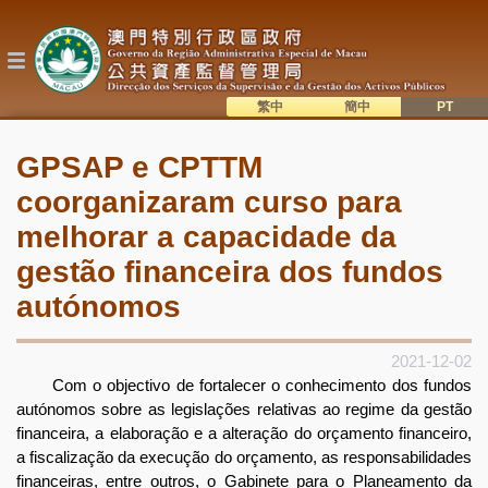
Passar
para
o
conteúdo
principal
繁中
簡中
主
語系切換
GPSAP e CPTTM
目
coorganizaram curso para
錄
melhorar a capacidade da
gestão financeira dos fundos
autónomos
2021-12-02
Com o objectivo de fortalecer o conhecimento dos fundos
autónomos sobre as legislações relativas ao regime da gestão
financeira, a elaboração e a alteração do orçamento financeiro,
a fiscalização da execução do orçamento, as responsabilidades
financeiras, entre outros, o Gabinete para o Planeamento da