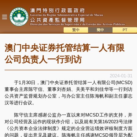
跳
转
到
主
要
内
繁中
簡中
主
容
語系切換
澳门中央证券托管结算一人有限
目
錄
公司负责人一行到访
2024-01-31
于1月30日，澳门中央证券托管结算一人有限公司(MCSD)
董事会主席陈守信、董事刘杏娟、关美平和刘佳华等一行到访
公共资产监督规划办公室，与办公室主任陈海帆和副主任廖志
汉等进行会议。
陈守信主席感谢公监办一直以来对MCSD工作的支持，并
对公司经营及运作的现状作介绍，以及就有关第16/2023号法律
《公共资本企业法律制度》规定的企业营运绩效评核制度方面
的问题，提出意见及建议。陈海帆主任感谢MCSD领导层为配