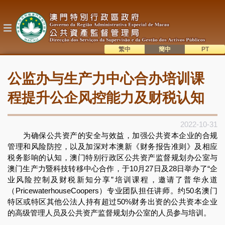
跳
转
到
主
要
内
繁中
簡中
主
容
語系切換
公监办与生产力中心合办培训课
目
錄
程提升公企风控能力及财税认知
2022-10-31
为确保公共资产的安全与效益，加强公共资本企业的合规
管理和风险防控，以及加深对本澳新《财务报告准则》及相应
税务影响的认知，澳门特别行政区公共资产监督规划办公室与
澳门生产力暨科技转移中心合作，于10月27日及28日举办了“企
业风险控制及财税新知分享”培训课程，邀请了普华永道
（PricewaterhouseCoopers）专业团队担任讲师。约50名澳门
特区或特区其他公法人持有超过50%财务出资的公共资本企业
的高级管理人员及公共资产监督规划办公室的人员参与培训。