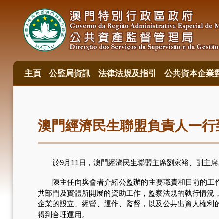
移
至
主
內
容
主頁
公監局資訊
法律法規及指引
公共資本企業
主
目
錄
澳門經濟民生聯盟負責人一行
於9月11日，澳門經濟民生聯盟主席劉家裕、副主席
陳主任向與會者介紹公監辦的主要職責和目前的工作情況
共部門及實體所開展的資助工作，監察法規的執行情況，並
企業的設立、經營、運作、監督，以及公共出資人權利
得到合理運用。