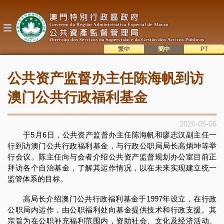
跳
转
到
主
要
内
繁中
簡中
主
容
語系切換
公共资产监督办主任陈海帆到访
目
錄
澳门公共行政福利基金
2020-05-06
于5月6日，公共资产监督办主任陈海帆和廖志汉副主任一
行到访澳门公共行政福利基金，与行政公职局局长高炳坤等举
行会议。陈主任向与会者介绍公共资产监督规划办公室目前正
拜访各个自治基金，了解其运作情况，以在未来实现建立统一
监管体系的目标。
高局长介绍澳门公共行政福利基金于1997年设立，在行政
公职局内运作，由公职福利处向基金提供技术和行政支援。其
宗旨为在公职补充福利范围内，资助社会、文化及经济活动。