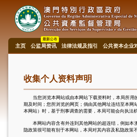
跳
转
到
主
要
内
最新公布
容
主页
公监局资讯
法律法规及指引
公共资本企业
主
目
錄
收集个人资料声明
当您浏览本网站或由本网站下载资料时，本局所用的电脑系统
期及时间；您所浏览的网页；倘由其他网址连结至本网
本网站）时，基于刑事调查的需要，本局可能会向执法
本网站内容含有外连到其他网站的超连结，例如本澳其
隐政策很可能有别于本网站，本局对其内容及私隐政策