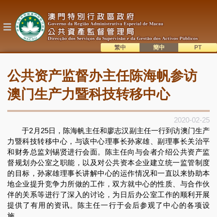
跳
转
到
主
要
内
繁中
簡中
主
容
語系切換
公共资产监督办主任陈海帆参访
目
錄
澳门生产力暨科技转移中心
2020-02-25
于2月25日，陈海帆主任和廖志汉副主任一行到访澳门生产
力暨科技转移中心，与该中心理事长孙家雄、副理事长关治平
和财务总监刘锡贤进行会面。陈主任向与会者介绍公共资产监
督规划办公室之职能，以及对公共资本企业建立统一监管制度
的目标，孙家雄理事长讲解中心的运作情况和一直以来协助本
地企业提升竞争力所做的工作，双方就中心的性质、与合作伙
伴的关系等进行了深入的讨论，为日后办公室工作的顺利开展
提供了有用的资讯。陈主任一行于会后参观了中心的各项设
施。