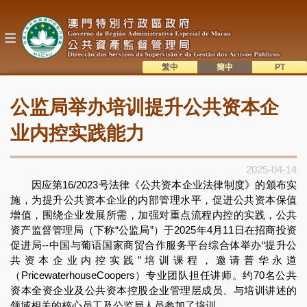
跳
转
到
主
要
内
繁中
簡中
主
容
語系切換
公监局举办培训提升公共资本企
目
錄
业内控实践能力
2025-04-14
因应第16/2023号法律《公共资本企业法律制度》的颁布实
施，为提升公共资本企业的内部管理水平，促进公共资本保值
增值，围绕企业发展所需，加强对重点流程内控的实践，公共
资产监督管理局（下称“公监局”）于2025年4月11日在招商投资
促进局--中国与葡语国家商贸合作服务平台综合体举办“提升公
共资本企业内控实践”培训课程，邀请普华永道
（PricewaterhouseCoopers）专业团队担任讲师。约70名公共
资本全资企业及公共资本控股企业管理层成员、与培训讲述的
领域相关的核心员工及公监局人员参加了培训。