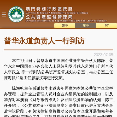
跳
转
到
主
要
内
繁中
簡中
主
容
語系切換
普华永道负责人一行到访
目
錄
2023-07-05
本年7月5日，普华永道中国国企业务主管合伙人陈静、普
华永道中国国企业务合伙人宋经纬和罗兵咸永道澳门分所合伙
人李政立 等一行到访公共资产监督规划办公室，与办公室主任
陈海帆和副主任廖志汉等进行交流。
陈海帆主任感谢普华永道去年再度为本澳公共资本企业举
办课程，提升企业管理人员对企业内部风险的控制能力，以及
加深对本澳新《财务报告准则》及相应税务影响的认知，陈主
任介绍，《公共资本企业法律制度》法案目前已进入立法会最
后审议阶段，有关法律制度将推动公共资本企业开展和完善各
项内部制度建设工作，期望日后有机会邀请普华永道专业团队