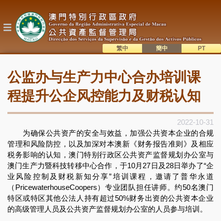
跳
转
到
主
要
内
繁中
簡中
主
容
語系切換
公监办与生产力中心合办培训课
目
錄
程提升公企风控能力及财税认知
2022-10-31
为确保公共资产的安全与效益，加强公共资本企业的合规
管理和风险防控，以及加深对本澳新《财务报告准则》及相应
税务影响的认知，澳门特别行政区公共资产监督规划办公室与
澳门生产力暨科技转移中心合作，于10月27日及28日举办了“企
业风险控制及财税新知分享”培训课程，邀请了普华永道
（PricewaterhouseCoopers）专业团队担任讲师。约50名澳门
特区或特区其他公法人持有超过50%财务出资的公共资本企业
的高级管理人员及公共资产监督规划办公室的人员参与培训。