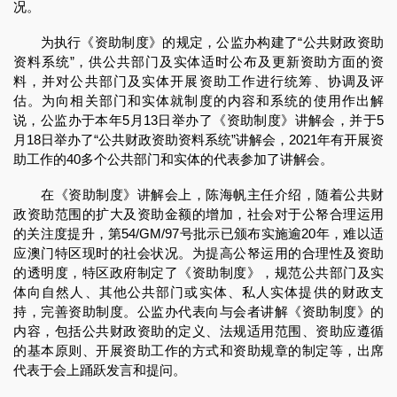
况。
为执行《资助制度》的规定，公监办构建了“公共财政资助
资料系统”，供公共部门及实体适时公布及更新资助方面的资
料，并对公共部门及实体开展资助工作进行统筹、协调及评
估。为向相关部门和实体就制度的内容和系统的使用作出解
说，公监办于本年5月13日举办了《资助制度》讲解会，并于5
月18日举办了“公共财政资助资料系统”讲解会，2021年有开展资
助工作的40多个公共部门和实体的代表参加了讲解会。
在《资助制度》讲解会上，陈海帆主任介绍，随着公共财
政资助范围的扩大及资助金额的增加，社会对于公帑合理运用
的关注度提升，第54/GM/97号批示已颁布实施逾20年，难以适
应澳门特区现时的社会状况。为提高公帑运用的合理性及资助
的透明度，特区政府制定了《资助制度》，规范公共部门及实
体向自然人、其他公共部门或实体、私人实体提供的财政支
持，完善资助制度。公监办代表向与会者讲解《资助制度》的
内容，包括公共财政资助的定义、法规适用范围、资助应遵循
的基本原则、开展资助工作的方式和资助规章的制定等，出席
代表于会上踊跃发言和提问。