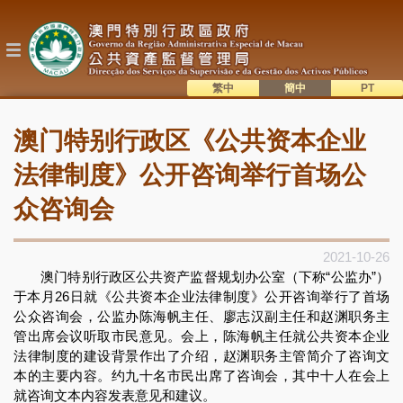
跳
转
到
主
要
内
繁中
簡中
主
容
語系切換
澳门特别行政区《公共资本企业
目
錄
法律制度》公开咨询举行首场公
众咨询会
2021-10-26
澳门特别行政区公共资产监督规划办公室（下称“公监办”）
于本月26日就《公共资本企业法律制度》公开咨询举行了首场
公众咨询会，公监办陈海帆主任、廖志汉副主任和赵渊职务主
管出席会议听取市民意见。会上，陈海帆主任就公共资本企业
法律制度的建设背景作出了介绍，赵渊职务主管简介了咨询文
本的主要内容。约九十名市民出席了咨询会，其中十人在会上
就咨询文本内容发表意见和建议。