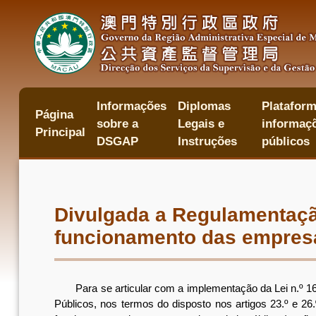
Passar
para
o
conteúdo
principal
Informações
Diplomas
Plataform
主
Página
sobre a
Legais e
informaçõ
目
Principal
錄
DSGAP
Instruções
públicos
Divulgada a Regulamentaçã
funcionamento das empresa
Para se articular com a implementação da Lei n.º 16/2
Públicos, nos termos do disposto nos artigos 23.º e 