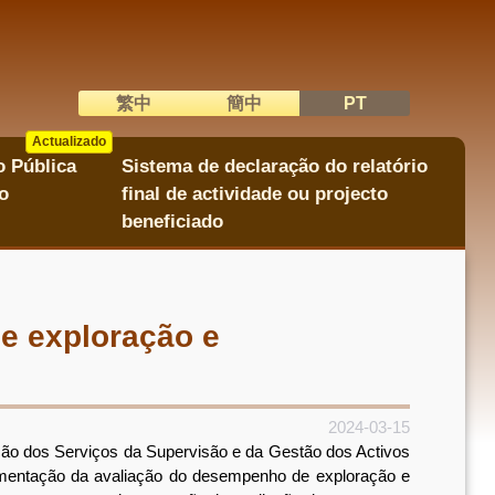
繁中
簡中
PT
語系切換
Actualizado
Actualizado
o Pública
Sistema de declaração do relatório
o
final de actividade ou projecto
beneficiado
e exploração e
2024-03-15
ção dos Serviços da Supervisão e da Gestão dos Activos
lamentação da avaliação do desempenho de exploração e