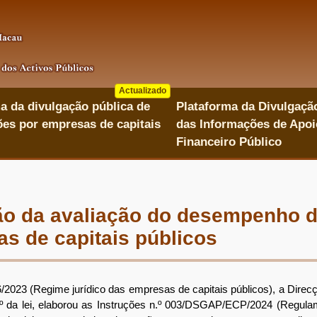
Actualizado
a da divulgação pública de
Plataforma da Divulgaçã
es por empresas de capitais
das Informações de Apoi
Financeiro Público
o da avaliação do desempenho d
s de capitais públicos
023 (Regime jurídico das empresas de capitais públicos), a Direc
26.º da lei, elaborou as Instruções n.º 003/DSGAP/ECP/2024 (Regu