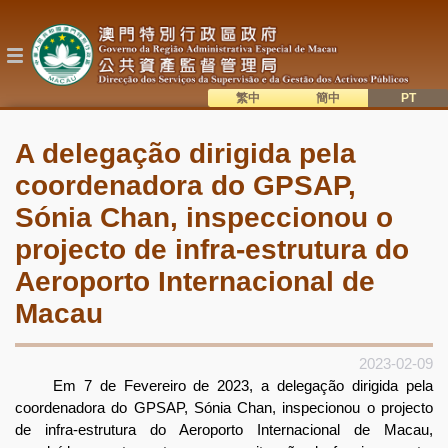
Passar
para
o
conteúdo
principal
繁中
簡中
主
語系切換
A delegação dirigida pela
目
coordenadora do GPSAP,
錄
Sónia Chan, inspeccionou o
projecto de infra-estrutura do
Aeroporto Internacional de
Macau
2023-02-09
Em 7 de Fevereiro de 2023, a delegação dirigida pela
coordenadora do GPSAP, Sónia Chan, inspecionou o projecto
de infra-estrutura do Aeroporto Internacional de Macau,